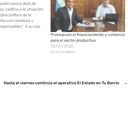
 quién nunca dejó de
s, califica a la situación
ra política de la
unta con nombres y
responsables”. A su vez,
tundente victoria este 17
Promueven el financiamiento y comercio
la localidad. La justicia
para el sector productivo
ó anular la…
30/01/2025
En «Locales»
Hasta el viernes continúa el operativo El Estado en Tu Barrio
→