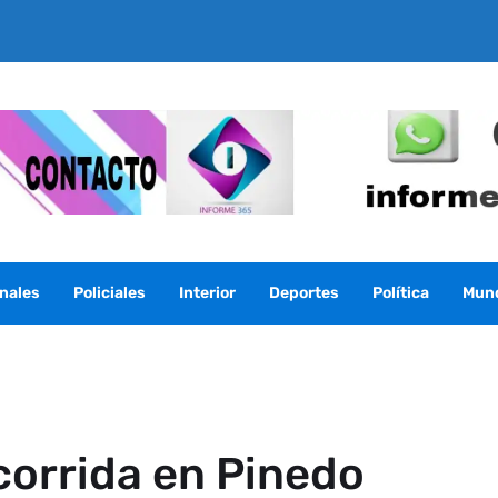
nales
Policiales
Interior
Deportes
Política
Mun
orrida en Pinedo