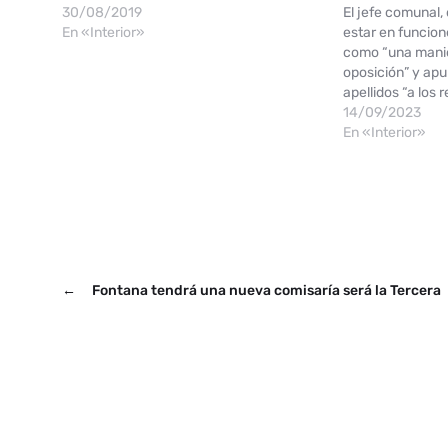
30/08/2019
El jefe comunal,
En «Interior»
estar en funcione
como “una maniob
oposición” y ap
apellidos “a los 
anticipa una con
14/09/2023
de septiembre en 
En «Interior»
provincial orden
←
Fontana tendrá una nueva comisaría será la Tercera