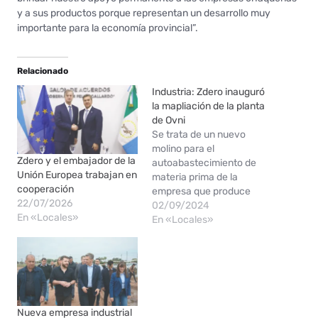
y a sus productos porque representan un desarrollo muy
importante para la economía provincial”.
Relacionado
Industria: Zdero inauguró
la mapliación de la planta
de Ovni
Se trata de un nuevo
molino para el
Zdero y el embajador de la
autoabastecimiento de
Unión Europea trabajan en
materia prima de la
cooperación
empresa que produce
22/07/2026
snacks. “En el día de la
02/09/2024
En «Locales»
industria quiero ratificar el
En «Locales»
compromiso de este
gobierno para con los
industriales que apuestan
al Chaco”, aseguró el
gobernador Zdero. En el
Día de la Industria, el…
Nueva empresa industrial