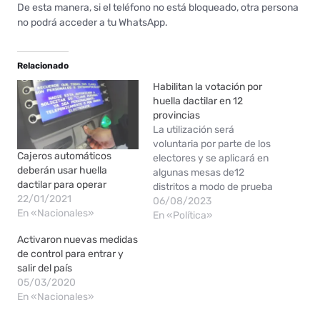
De esta manera, si el teléfono no está bloqueado, otra persona
no podrá acceder a tu WhatsApp.
Relacionado
Habilitan la votación por
huella dactilar en 12
provincias
La utilización será
voluntaria por parte de los
Cajeros automáticos
electores y se aplicará en
deberán usar huella
algunas mesas de12
dactilar para operar
distritos a modo de prueba
22/01/2021
piloto en las PASO y las
06/08/2023
En «Nacionales»
generales. La justicia
En «Política»
electoral nacional llevará a
Activaron nuevas medidas
cabo, por tercera vez, un
de control para entrar y
plan piloto de votación
salir del país
voluntaria por registro
05/03/2020
biométrico, a través de…
En «Nacionales»