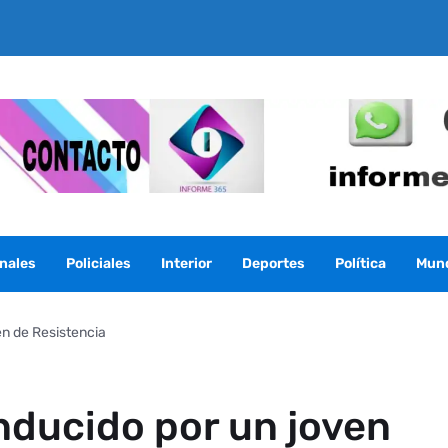
nales
Policiales
Interior
Deportes
Política
Mun
n de Resistencia
nducido por un joven