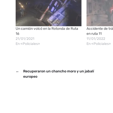
Un camión volcó en la Rotonda de Ruta
Accidente de trá
16
en ruta 11
21/01/2021
11/01/2022
En «Policiales»
En «Policiales»
←
Recuperaron un chancho moro y un jabalí
europeo