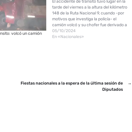
El accidente de tránsito tuvo lugar en la
tarde del viernes a la altura del kilómetro
148 de la Ruta Nacional 9, cuando -por
motivos que investiga la policía- el
camión volcó y su chofer fue derivado a
un hospital zonal. La siniestra escena
05/10/2024
nsito: volcó un camión
posterior se hizo tendencia. Un
En «Nacionales»
impactante…
Fiestas nacionales a la espera de la última sesión de
→
Diputados