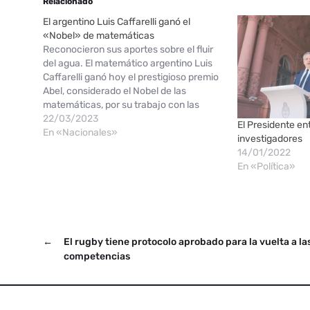
Relacionado
El argentino Luis Caffarelli ganó el
«Nobel» de matemáticas
Reconocieron sus aportes sobre el fluir
del agua. El matemático argentino Luis
Caffarelli ganó hoy el prestigioso premio
Abel, considerado el Nobel de las
matemáticas, por su trabajo con las
"ecuaciones diferenciales parciales", que
22/03/2023
El Presidente en
permiten describir fenómenos tan
En «Nacionales»
investigadores
diferentes como el problema del hielo
14/01/2022
que se derrite en el agua o…
En «Política»
←
El rugby tiene protocolo aprobado para la vuelta a la
competencias
Copyright © 2026.
Powered by
Magways