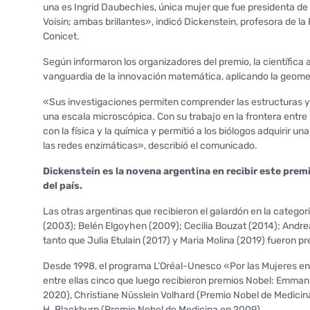
una es Ingrid Daubechies, única mujer que fue presidenta de l
Voisin; ambas brillantes», indicó Dickenstein, profesora de l
Conicet.
Según informaron los organizadores del premio, la científic
vanguardia de la innovación matemática, aplicando la geometr
«Sus investigaciones permiten comprender las estructuras y 
una escala microscópica. Con su trabajo en la frontera entr
con la física y la química y permitió a los biólogos adquirir 
las redes enzimáticas», describió el comunicado.
Dickenstein es la novena argentina en recibir este prem
del país.
Las otras argentinas que recibieron el galardón en la catego
(2003); Belén Elgoyhen (2009); Cecilia Bouzat (2014); Andre
tanto que Julia Etulain (2017) y Maria Molina (2019) fueron pr
Desde 1998, el programa L’Oréal-Unesco «Por las Mujeres en
entre ellas cinco que luego recibieron premios Nobel: Emman
2020), Christiane Nüsslein Volhard (Premio Nobel de Medicin
H. Blackburn (Premio Nobel de Medicina en 2009).