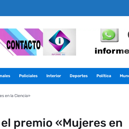
nales
Policiales
Interior
Deportes
Política
Mun
es en la Ciencia»
el premio «Mujeres en