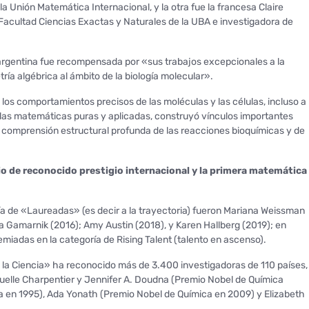
a Unión Matemática Internacional, y la otra fue la francesa Claire
a Facultad Ciencias Exactas y Naturales de la UBA e investigadora de
a argentina fue recompensada por «sus trabajos excepcionales a la
ía algébrica al ámbito de la biología molecular».
los comportamientos precisos de las moléculas y las células, incluso a
e las matemáticas puras y aplicadas, construyó vínculos importantes
una comprensión estructural profunda de las reacciones bioquímicas y de
io de reconocido prestigio internacional y la primera matemática
ría de «Laureadas» (es decir a la trayectoria) fueron Mariana Weissman
a Gamarnik (2016); Amy Austin (2018), y Karen Hallberg (2019); en
emiadas en la categoría de Rising Talent (talento en ascenso).
 la Ciencia» ha reconocido más de 3.400 investigadoras de 110 países,
uelle Charpentier y Jennifer A. Doudna (Premio Nobel de Química
a en 1995), Ada Yonath (Premio Nobel de Química en 2009) y Elizabeth