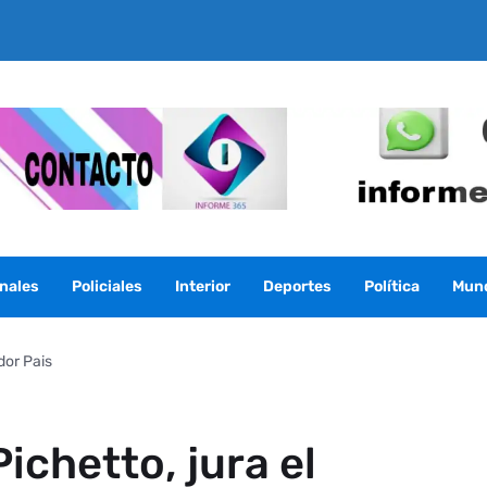
nales
Policiales
Interior
Deportes
Política
Mun
dor Pais
ichetto, jura el