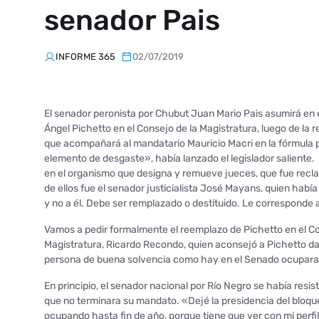
senador Pais
INFORME 365
02/07/2019
El senador peronista por Chubut Juan Mario Pais asumirá en 
Ángel Pichetto en el Consejo de la Magistratura, luego de l
que acompañará al mandatario Mauricio Macri en la fórmula p
elemento de desgaste», había lanzado el legislador saliente.
en el organismo que designa y remueve jueces, que fue reclam
de ellos fue el senador justicialista José Mayans, quien habí
y no a él. Debe ser remplazado o destituido. Le corresponde 
Vamos a pedir formalmente el reemplazo de Pichetto en el C
Magistratura, Ricardo Recondo, quien aconsejó a Pichetto dar
persona de buena solvencia como hay en el Senado ocupara el
En principio, el senador nacional por Río Negro se había resi
que no terminara su mandato. «Dejé la presidencia del bloque.
ocupando hasta fin de año, porque tiene que ver con mi perfil 