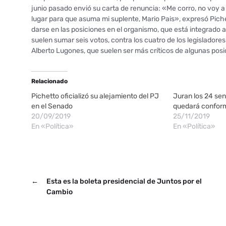
junio pasado envió su carta de renuncia: «Me corro, no voy a
lugar para que asuma mi suplente, Mario Pais», expresó Pichet
darse en las posiciones en el organismo, que está integrado 
suelen sumar seis votos, contra los cuatro de los legisladore
Alberto Lugones, que suelen ser más críticos de algunas posi
Relacionado
Pichetto oficializó su alejamiento del PJ
Juran los 24 se
en el Senado
quedará conform
20/09/2019
25/11/2019
En «Política»
En «Política»
←
Esta es la boleta presidencial de Juntos por el
Cambio