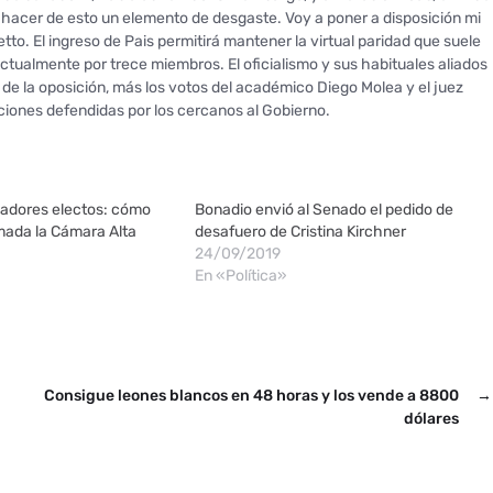
 hacer de esto un elemento de desgaste. Voy a poner a disposición mi
to. El ingreso de Pais permitirá mantener la virtual paridad que suele
actualmente por trece miembros. El oficialismo y sus habituales aliados
s de la oposición, más los votos del académico Diego Molea y el juez
ciones defendidas por los cercanos al Gobierno.
nadores electos: cómo
Bonadio envió al Senado el pedido de
ada la Cámara Alta
desafuero de Cristina Kirchner
24/09/2019
En «Política»
Consigue leones blancos en 48 horas y los vende a 8800
→
dólares