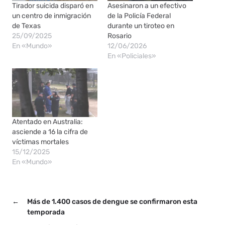
Tirador suicida disparó en
Asesinaron a un efectivo
un centro de inmigración
de la Policía Federal
de Texas
durante un tiroteo en
25/09/2025
Rosario
En «Mundo»
12/06/2026
En «Policiales»
Atentado en Australia:
asciende a 16 la cifra de
víctimas mortales
15/12/2025
En «Mundo»
←
Más de 1.400 casos de dengue se confirmaron esta
temporada