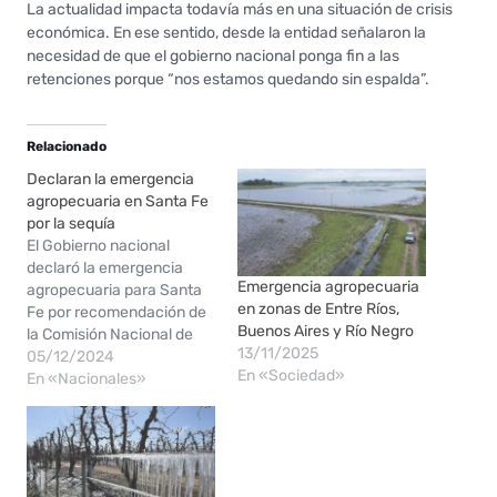
La actualidad impacta todavía más en una situación de crisis
económica. En ese sentido, desde la entidad señalaron la
necesidad de que el gobierno nacional ponga fin a las
retenciones porque “nos estamos quedando sin espalda”.
Relacionado
Declaran la emergencia
agropecuaria en Santa Fe
por la sequía
El Gobierno nacional
declaró la emergencia
Emergencia agropecuaria
agropecuaria para Santa
en zonas de Entre Ríos,
Fe por recomendación de
Buenos Aires y Río Negro
la Comisión Nacional de
13/11/2025
Emergencias y Desastres
05/12/2024
En «Sociedad»
Agropecuarios (CNEyDA),
En «Nacionales»
a partir de la
intensificación de la
sequía en el norte de la
provincia. Así lo estableció
el Ministro de