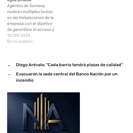
Agentes de Sameep
realizan múltiples tareas
en las instalaciones de la
empresa con el objetivo
de garantizar el acceso y
la provisión de agua
12/09/2024
potable de la localidad de
En «Locales»
la Isla del Cerrito, que este
fin de semana albergará a
miles de turistas, con
←
Diego Arévalo: “Cada barrio tendrá plazas de calidad”
motivo del Torneo
Internacional de Pesca…
→
Evacuaron la sede central del Banco Nación por un
incendio