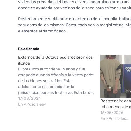
viviendas precarias del lugar y al verse acorralada arrojo un
donde es ayudada por vecinos de la zona para evitar su capt
Posteriormente verificaron el contenido de la mochila, hall
secuestro de los mismos. Consultado con la magistratura int
elementos al damnificado.
Relacionado
Externos de la Octava esclarecieron dos
ilícitos
El presunto autor tiene 16 años y fue
atrapado cuando ofrecía a la venta parte
de los bienes sustraídos.Este
adolescente es conocido en la
jurisdicción por sus fechorías.Esta tarde,
un hombre de 28 años fue a la Comisaría
17/08/2024
Resistencia: de
Octava para informar que en la mañana
En «Policiales»
robó ruedas de 
de hoy, un sujeto sustrajo…
16/05/2026
En «Policiales»