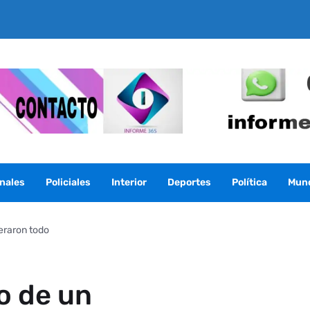
nales
Policiales
Interior
Deportes
Política
Mun
eraron todo
o de un