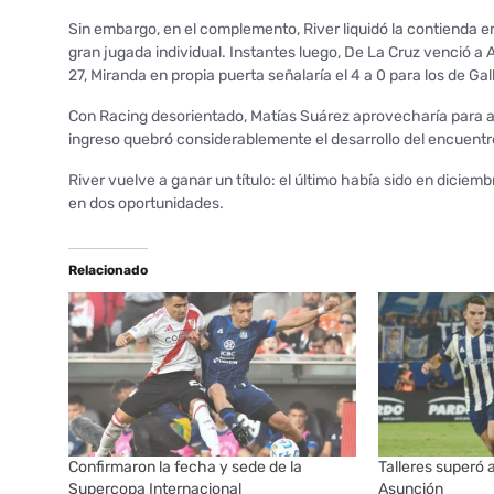
Sin embargo, en el complemento, River liquidó la contienda e
gran jugada individual. Instantes luego, De La Cruz venció a
27, Miranda en propia puerta señalaría el 4 a 0 para los de Gal
Con Racing desorientado, Matías Suárez aprovecharía para an
ingreso quebró considerablemente el desarrollo del encuentr
River vuelve a ganar un título: el último había sido en dicie
en dos oportunidades.
Relacionado
Confirmaron la fecha y sede de la
Talleres superó 
Supercopa Internacional
Asunción