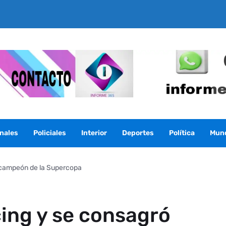
nales
Policiales
Interior
Deportes
Política
Mun
ó campeón de la Supercopa
cing y se consagró