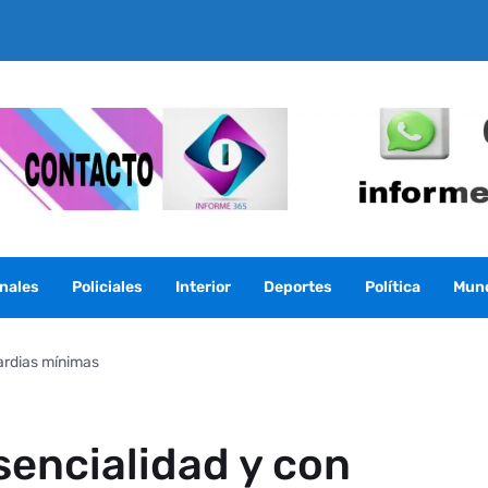
nales
Policiales
Interior
Deportes
Política
Mun
uardias mínimas
sencialidad y con