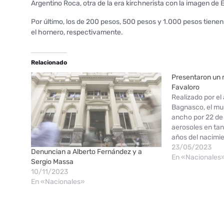
Argentino Roca, otra de la era kirchnerista con la imagen de 
Por último, los de 200 pesos, 500 pesos y 1.000 pesos tienen 
el hornero, respectivamente.
Relacionado
Presentaron un 
Favaloro
Realizado por el
Bagnasco, el mu
ancho por 22 de 
aerosoles en ta
años del nacimi
Favaloro, se pre
23/05/2023
Denuncian a Alberto Fernández y a
pleno centro po
En «Nacionales
Sergio Massa
hiperrealista de
10/11/2023
En «Nacionales»