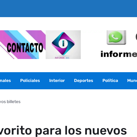
nales
Policiales
Interior
Deportes
Política
Mun
os billetes
vorito para los nuevos