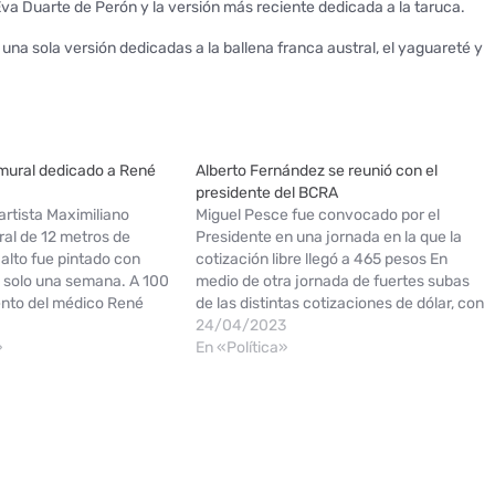
Eva Duarte de Perón y la versión más reciente dedicada a la taruca.
una sola versión dedicadas a la ballena franca austral, el yaguareté y
mural dedicado a René
Alberto Fernández se reunió con el
presidente del BCRA
 artista Maximiliano
Miguel Pesce fue convocado por el
ral de 12 metros de
Presidente en una jornada en la que la
alto fue pintado con
cotización libre llegó a 465 pesos En
n solo una semana. A 100
medio de otra jornada de fuertes subas
ento del médico René
de las distintas cotizaciones de dólar, con
sentó este lunes en
la divisa libre que saltó 20 pesos a $462,
24/04/2023
rteño un inmenso mural
»
el presidente de la Nación, Alberto
En «Política»
 22 metros de alto que…
Fernández, convocó…