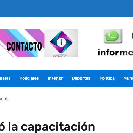
nales
Policiales
Interior
Deportes
Política
Mun
ocente
ó la capacitación