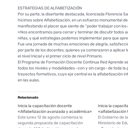
ESTRATEGIAS DE ALFABETIZACIÓN
Por su parte, la disertante destacada, licenciada Florencia S
hicimos sobre Alfabetización, en un esfuerzo monumental de 
manifestando el placer que siente de “poder trabajar con los
«Nos encontramos para cerrar y terminar de discutir todos aq
niñas, y qué estrategias podemos implementar para que apr
Fue una jornada de muchas emociones de alegría, satisfacci
por parte de los docentes, quienes ya comenzaron a aplicar l
el nivel Inicial y el primer ciclo de nivel Primario.
El Programa de Formación Docente Continua Red Aprende se
todos los niveles y modalidades -con y sin cargo- de toda la
trayectos formativos, cuyo eje central es la alfabetización i
en las aulas.
Relacionado
Inicia la capacitación docente
Inicia la capaci
«Alfabetización avanzada y académica»
«alfabetización 
Este lunes 12 de agosto comienza la
El Gobierno de la
segunda propuesta de capacitación
Ministerio de Ed