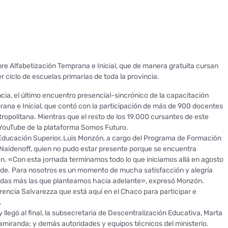
bre Alfabetización Temprana e Inicial, que de manera gratuita cursan
 ciclo de escuelas primarias de toda la provincia.
cia, el último encuentro presencial-sincrónico de la capacitación
na e Inicial, que contó con la participación de más de 900 docentes
Metropolitana. Mientras que el resto de los 19.000 cursantes de este
e YouTube de la plataforma Somos Futuro.
de Educación Superior, Luis Monzón, a cargo del Programa de Formación
a Naidenoff, quien no pudo estar presente porque se encuentra
n. «Con esta jornada terminamos todo lo que iniciamos allá en agosto
nde. Para nosotros es un momento de mucha satisfacción y alegría
adas más las que planteamos hacia adelante», expresó Monzón.
rencia Salvarezza que está aquí en el Chaco para participar e
.
egó al final, la subsecretaria de Descentralización Educativa, Marta
tamiranda; y demás autoridades y equipos técnicos del ministerio.