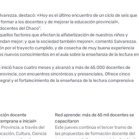
alvarezza, destacó: «Hoy es el último encuentro de un ciclo de seis que
formar a los docentes y de mejorar la educación provincial»,
 docentes del Chaco”.
uellos factores que afectan la alfabetización de nuestros niños y
endan mejor; y que la sociedad también mejore», comentó Salvarezza.
ón por el trayecto cumplido, y de cosecha de muy buena experiencia
os nuevos conocimientos en el aula sobre la enseñanza de la lectura en
 inició hace cuatro meses y alcanzó a más de 65.000 docentes de
 provincia, con encuentros sincrónicos y presenciales. Ofrece cinco
ntegral y el fortalecimiento de la enseñanza de la lectura comprensiva
tación docente
Red aprende: más de 65 mil docentes se
temprana e inicial»
capacitaron
 Provincia, a través del
Este jueves continúa el tercer tramo de
ucación, Cultura, Ciencia
las propuestas de formación docente del