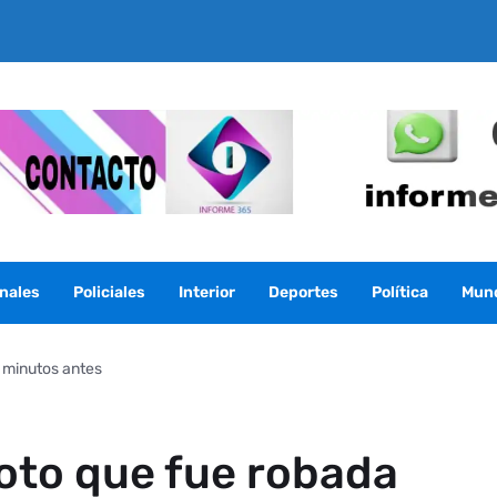
nales
Policiales
Interior
Deportes
Política
Mun
 minutos antes
to que fue robada