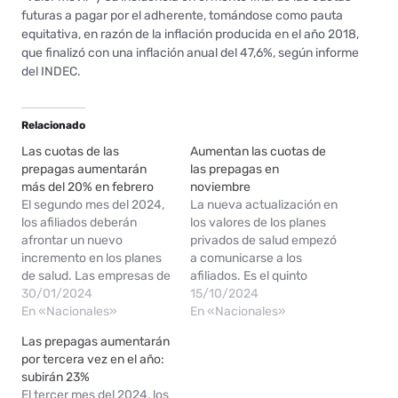
futuras a pagar por el adherente, tomándose como pauta
equitativa, en razón de la inflación producida en el año 2018,
que finalizó con una inflación anual del 47,6%, según informe
del INDEC.
Relacionado
Las cuotas de las
Aumentan las cuotas de
prepagas aumentarán
las prepagas en
más del 20% en febrero
noviembre
El segundo mes del 2024,
La nueva actualización en
los afiliados deberán
los valores de los planes
afrontar un nuevo
privados de salud empezó
incremento en los planes
a comunicarse a los
de salud. Las empresas de
afiliados. Es el quinto
medicina prepaga informa
30/01/2024
incremento desde que se
15/10/2024
ron que las cuotas tendrán
En «Nacionales»
liberaron los precios. Las
En «Nacionales»
un aumento del 26%
empresas
Las prepagas aumentarán
promedio en febrero,
de medicina prepaga emp
por tercera vez en el año:
sobre el valor de enero. En
ezaron a comunicar a sus
subirán 23%
enero, los usuarios de las
afiliados cuáles serán los
El tercer mes del 2024, los