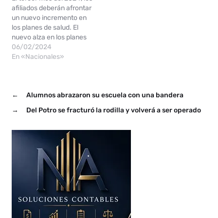
prepagas recibieron un
nuevos aumentos en las
afiliados deberán afrontar
alza del 40% en los
cuotas de noviembre. Los
un nuevo incremento en
aranceles. En lo que…
planes de salud tendrán un
los planes de salud. El
alza de…
nuevo alza en los planes
de salud se da frente a que
06/02/2024
las entidades intentan
En «Nacionales»
recuperar el atraso
durante el año pasado.
Las empresas de
←
Alumnos abrazaron su escuela con una bandera
medicina prepaga informa
ron que las cuotas tendrán
→
Del Potro se fracturó la rodilla y volverá a ser operado
un aumento del…