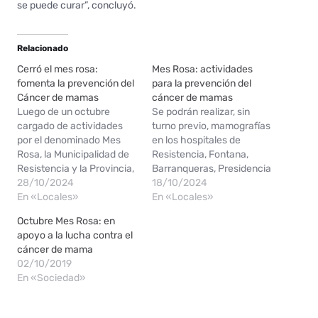
se puede curar”, concluyó.
Relacionado
Cerró el mes rosa:
Mes Rosa: actividades
fomenta la prevención del
para la prevención del
Cáncer de mamas
cáncer de mamas
Luego de un octubre
Se podrán realizar, sin
cargado de actividades
turno previo, mamografías
por el denominado Mes
en los hospitales de
Rosa, la Municipalidad de
Resistencia, Fontana,
Resistencia y la Provincia,
Barranqueras, Presidencia
a través de Salud Pública,
28/10/2024
Roque Sáenz Peña y Juan
18/10/2024
finalizaron la agenda que
En «Locales»
José Castelli. Este sábado
En «Locales»
tuvo como principal
se realizará, en el Parque
Octubre Mes Rosa: en
objetivo crear conciencia
de la Democracia, la
apoyo a la lucha contra el
de la importancia de la
master class primer
cáncer de mama
prevención contra el
“Encuentro Rosa en
02/10/2019
cáncer de mamas. Fue la
Resistencia”, destinado a
En «Sociedad»
Plaza 25 de…
pacientes que continúan
en la lucha contra la…