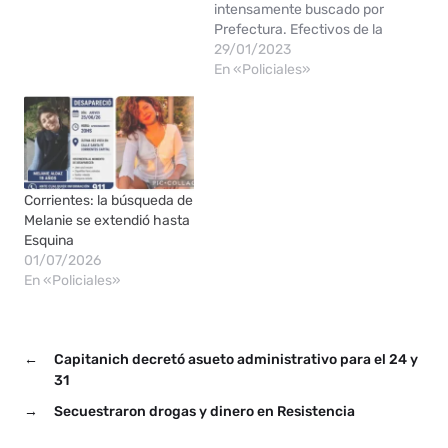
intensamente buscado por
Prefectura. Efectivos de la
Prefectura Naval
29/01/2023
Argentina realizan un
En «Policiales»
rastrillaje en el río Paraná
para encontrar a un
hombre oriundo de Salta
que desapareció durante
la tarde de este sábado. El
hecho ocurrió…
Corrientes: la búsqueda de
Melanie se extendió hasta
Esquina
01/07/2026
En «Policiales»
←
Capitanich decretó asueto administrativo para el 24 y
31
→
Secuestraron drogas y dinero en Resistencia