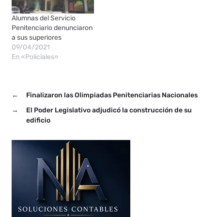
Vallejos, suspendió una
medida del presidente
Alumnas del Servicio
Javier Milei y…
Penitenciario denunciaron
a sus superiores
09/04/2021
En «Policiales»
←
Finalizaron las Olimpiadas Penitenciarias Nacionales
→
El Poder Legislativo adjudicó la construcción de su
edificio