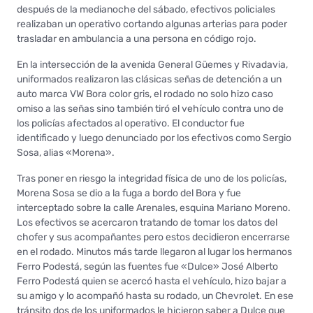
después de la medianoche del sábado, efectivos policiales
realizaban un operativo cortando algunas arterias para poder
trasladar en ambulancia a una persona en código rojo.
En la intersección de la avenida General Güemes y Rivadavia,
uniformados realizaron las clásicas señas de detención a un
auto marca VW Bora color gris, el rodado no solo hizo caso
omiso a las señas sino también tiró el vehículo contra uno de
los policías afectados al operativo. El conductor fue
identificado y luego denunciado por los efectivos como Sergio
Sosa, alias «Morena».
Tras poner en riesgo la integridad física de uno de los policías,
Morena Sosa se dio a la fuga a bordo del Bora y fue
interceptado sobre la calle Arenales, esquina Mariano Moreno.
Los efectivos se acercaron tratando de tomar los datos del
chofer y sus acompañantes pero estos decidieron encerrarse
en el rodado. Minutos más tarde llegaron al lugar los hermanos
Ferro Podestá, según las fuentes fue «Dulce» José Alberto
Ferro Podestá quien se acercó hasta el vehículo, hizo bajar a
su amigo y lo acompañó hasta su rodado, un Chevrolet. En ese
tránsito dos de los uniformados le hicieron saber a Dulce que