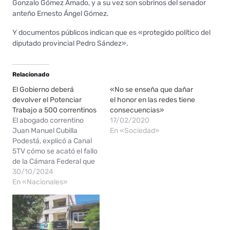
Gonzalo Gómez Amado, y a su vez son sobrinos del senador
anteño Ernesto Ángel Gómez.
Y documentos públicos indican que es «protegido político del
diputado provincial Pedro Sández».
Relacionado
El Gobierno deberá
«No se enseña que dañar
devolver el Potenciar
el honor en las redes tiene
Trabajo a 500 correntinos
consecuencias»
El abogado correntino
17/02/2020
Juan Manuel Cubilla
En «Sociedad»
Podestá, explicó a Canal
5TV cómo se acató el fallo
de la Cámara Federal que
condena al Estado a
30/10/2024
reincorporar beneficiarios
En «Nacionales»
de Potenciar Trabajo y
compensarlos por daños.
El juez federal de
Corrientes, Juan Carlos