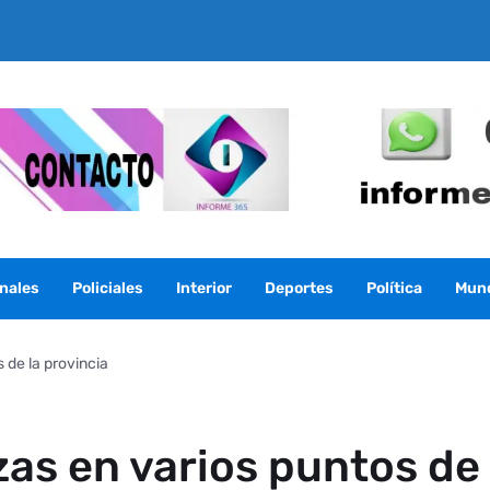
nales
Policiales
Interior
Deportes
Política
Mun
 de la provincia
zas en varios puntos de