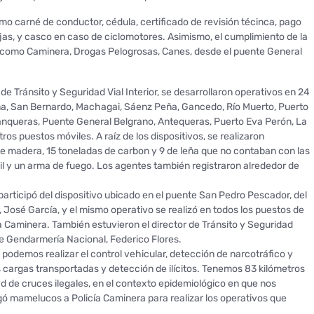
o carné de conductor, cédula, certificado de revisión técinca, pago
ajas, y casco en caso de ciclomotores. Asimismo, el cumplimiento de la
 como Caminera, Drogas Pelogrosas, Canes, desde el puente General
e Tránsito y Seguridad Vial Interior, se desarrollaron operativos en 24
ina, San Bernardo, Machagai, Sáenz Peña, Gancedo, Río Muerto, Puerto
rranqueras, Puente General Belgrano, Antequeras, Puerto Eva Perón, La
tros puestos móviles. A raíz de los dispositivos, se realizaron
 madera, 15 toneladas de carbon y 9 de leña que no contaban con las
l y un arma de fuego. Los agentes también registraron alrededor de
participó del dispositivo ubicado en el puente San Pedro Pescador, del
, José García, y el mismo operativo se realizó en todos los puestos de
cía Caminera. También estuvieron el director de Tránsito y Seguridad
de Gendarmería Nacional, Federico Flores.
 podemos realizar el control vehicular, detección de narcotráfico y
 cargas transportadas y detección de ilícitos. Tenemos 83 kilómetros
ad de cruces ilegales, en el contexto epidemiológico en que nos
gó mamelucos a Policía Caminera para realizar los operativos que