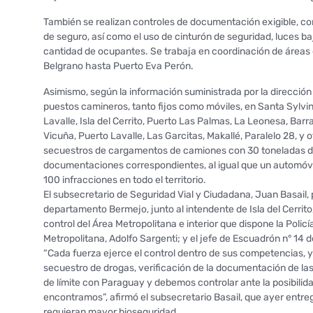
También se realizan controles de documentación exigible, com
de seguro, así como el uso de cinturón de seguridad, luces b
cantidad de ocupantes. Se trabaja en coordinación de áreas
Belgrano hasta Puerto Eva Perón.
Asimismo, según la información suministrada por la dirección d
puestos camineros, tanto fijos como móviles, en Santa Sylv
Lavalle, Isla del Cerrito, Puerto Las Palmas, La Leonesa, Ba
Vicuña, Puerto Lavalle, Las Garcitas, Makallé, Paralelo 28, y o
secuestros de cargamentos de camiones con 30 toneladas de
documentaciones correspondientes, al igual que un automóvi
100 infracciones en todo el territorio.
El subsecretario de Seguridad Vial y Ciudadana, Juan Basail, 
departamento Bermejo, junto al intendente de Isla del Cerrito
control del Área Metropolitana e interior que dispone la Poli
Metropolitana, Adolfo Sargenti; y el jefe de Escuadrón n° 14 
“Cada fuerza ejerce el control dentro de sus competencias, y
secuestro de drogas, verificación de la documentación de las
de límite con Paraguay y debemos controlar ante la posibilid
encontramos”, afirmó el subsecretario Basail, que ayer entre
requieran mayor bioseguridad.