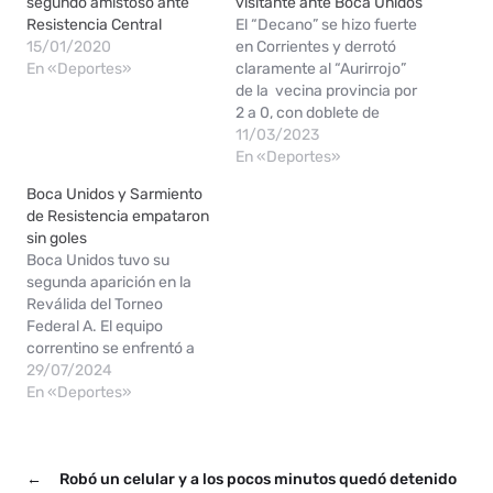
segundo amistoso ante
visitante ante Boca Unidos
Resistencia Central
El “Decano” se hizo fuerte
15/01/2020
en Corrientes y derrotó
En «Deportes»
claramente al “Aurirrojo”
de la vecina provincia por
2 a 0, con doblete de
Franco Olego. La solidez
11/03/2023
defensiva y la efectividad
En «Deportes»
en el arco de enfrente
Boca Unidos y Sarmiento
fueron las principales
de Resistencia empataron
virtudes del conjunto de
sin goles
Leo Fernández, que ahora
Boca Unidos tuvo su
deberá poner la…
segunda aparición en la
Reválida del Torneo
Federal A. El equipo
correntino se enfrentó a
Sarmiento en Resistencia,
29/07/2024
y pese a que fue superior
En «Deportes»
en el segundo tiempo,
hubo un empate sin
goles. En un partido
←
Robó un celular y a los pocos minutos quedó detenido
disputado este domingo