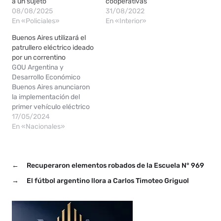
a un sujeto
cooperativas
08/08/2025
31/08/2022
En «Policiales»
En «Interior»
Buenos Aires utilizará el
patrullero eléctrico ideado
por un correntino
GOU Argentina y
Desarrollo Económico
Buenos Aires anunciaron
la implementación del
primer vehículo eléctrico
para CABA. Con un
17/05/2024
espíritu de celebración y
En «Nacionales»
compromiso con la
innovación, el fundador y
CEO de GOU Argentina,
←
Recuperaron elementos robados de la Escuela N° 969
Gonzalo Tracci, junto al
Ministro de Desarrollo
→
El fútbol argentino llora a Carlos Timoteo Griguol
Económico de la Ciudad de
Buenos Aires, Roberto
García Moritán,…