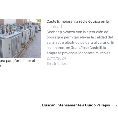
Castelli: mejoran la red eléctrica en la
localidad
Secheep avanza con la ejecución de
obras que permitan elevar la calidad del
suministro eléctrico de cara al verano. En
ese marco, en Juan José Castelli, la
empresa provincial concretó múltiples
trabajos para mejorar la infraestructura
27/11/2024
ura para fortalecer el
energética general, además de inyectar
En «Interior»
o
más potencia en la red existente y
regularizar conexiones…
Buscan intensamente a Guido Vallejos
→