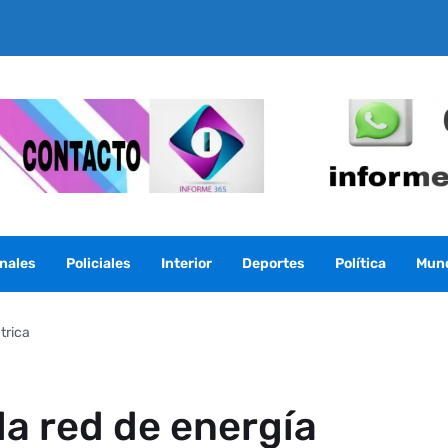
nales
Policiales
Interior
Deportes
Política
Mun
trica
la red de energía