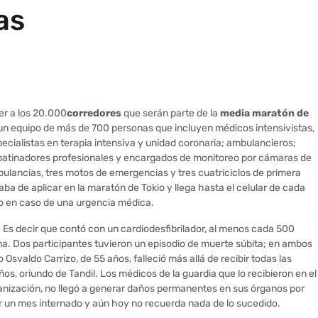
as
ger a los 20.000
corredores
que serán parte de la
media maratón de
n equipo de más de 700 personas que incluyen médicos intensivistas,
cialistas en terapia intensiva y unidad coronaria; ambulancieros;
sta patinadores profesionales y encargados de monitoreo por cámaras de
ulancias, tres motos de emergencias y tres cuatriciclos de primera
aba de aplicar en la maratón de Tokio y llega hasta el celular de cada
io en caso de una urgencia médica.
. Es decir que contó con un cardiodesfibrilador, al menos cada 500
a. Dos participantes tuvieron un episodio de muerte súbita; en ambos
svaldo Carrizo, de 55 años, falleció más allá de recibir todas las
os, oriundo de Tandil. Los médicos de la guardia que lo recibieron en el
ganización, no llegó a generar daños permanentes en sus órganos por
ar un mes internado y aún hoy no recuerda nada de lo sucedido.