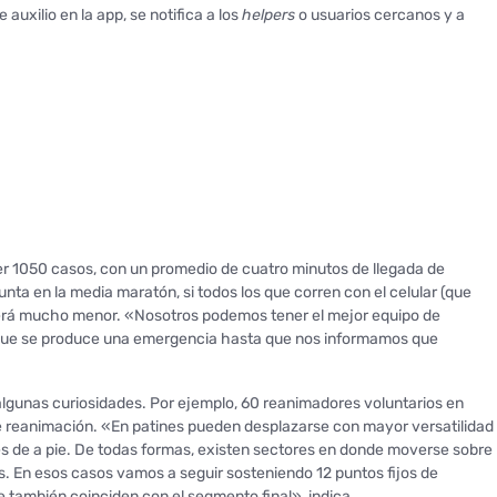
 auxilio en la app, se notifica a los
helpers
o usuarios cercanos y a
der 1050 casos, con un promedio de cuatro minutos de llegada de
nta en la media maratón, si todos los que corren con el celular (que
 será mucho menor. «Nosotros podemos tener el mejor equipo de
e que se produce una emergencia hasta que nos informamos que
lgunas curiosidades. Por ejemplo, 60 reanimadores voluntarios en
e reanimación. «En patines pueden desplazarse con mayor versatilidad
s de a pie. De todas formas, existen sectores en donde moverse sobre
es. En esos casos vamos a seguir sosteniendo 12 puntos fijos de
ue también coinciden con el segmento final», indica.