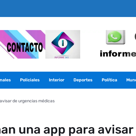
nales
Policiales
Interior
Deportes
Política
Mun
avisar de urgencias médicas
an una app para avisar