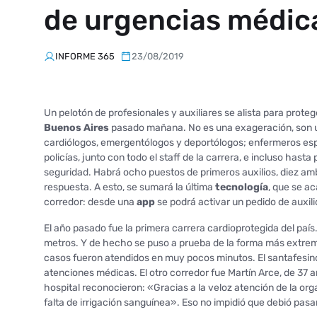
de urgencias médic
INFORME 365
23/08/2019
Un pelotón de profesionales y auxiliares se alista para prote
Buenos Aires
pasado mañana. No es una exageración, son u
cardiólogos, emergentólogos y deportólogos; enfermeros espe
policías, junto con todo el staff de la carrera, e incluso ha
seguridad. Habrá ocho puestos de primeros auxilios, diez amb
respuesta. A esto, se sumará la última
tecnología
, que se ac
corredor: desde una
app
se podrá activar un pedido de auxil
El año pasado fue la primera carrera cardioprotegida del país
metros. Y de hecho se puso a prueba de la forma más extrem
casos fueron atendidos en muy pocos minutos. El santafesino O
atenciones médicas. El otro corredor fue Martín Arce, de 37 añ
hospital reconocieron: «Gracias a la veloz atención de la or
falta de irrigación sanguínea». Eso no impidió que debió pas