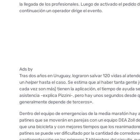
la llegada de los profesionales. Luego de activado el pedido de
continuación un operador dirige el evento.
Ads by
Tras dos años en Uruguay, lograron salvar 120 vidas al aten
un
helper
hasta el caso. Se estima que al haber tanta gente ju
cada vez son más) tienen la aplicación, el tiempo de ayuda
asistencia -explica Pizzini-, pero hay unos segundos desd
generalmente depende de terceros».
Dentro del equipo de emergencias de la media maratón hay a
patines que se moverán en parejas con un equipo DEA Zoll d
que una bicicleta y con mejores tiempos que los reanimadore
patines se puede ver dificultado por la cantidad de corredor
cardioprotección en los primeros 3 kilómetros del circuito, q