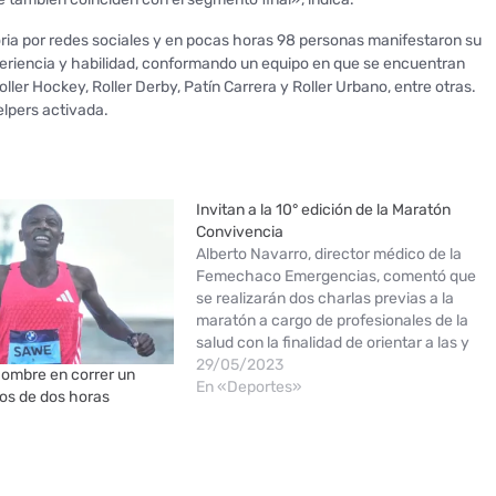
ria por redes sociales y en pocas horas 98 personas manifestaron su
xperiencia y habilidad, conformando un equipo en que se encuentran
oller Hockey, Roller Derby, Patín Carrera y Roller Urbano, entre otras.
elpers activada.
Invitan a la 10° edición de la Maratón
Convivencia
Alberto Navarro, director médico de la
Femechaco Emergencias, comentó que
se realizarán dos charlas previas a la
maratón a cargo de profesionales de la
salud con la finalidad de orientar a las y
los participantes. Alberto Navarro,
29/05/2023
hombre en correr un
director médico de la Femechaco
En «Deportes»
os de dos horas
Emergencias, dialogó con Radio
Provincia del Chaco sobre…