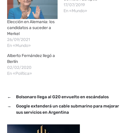
17/07/2019
En «Mundo»
Elección en Alemania: los
candidatos a suceder a
Merkel
26/09/2021
En «Mundo»
Alberto Fernández llegó a
Berlín
02/02/2020
En «Política»
←
Bolsonaro llega al G20 envuelto en escándalos
→
Google extenderá un cable submarino para mejorar
sus servicios en Argentina