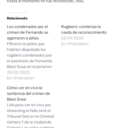
hasta el momento no fue reconocido. (NA)
Relacionado
Los condenados por el
Rugbiers: comienza la
crimen de Fernando se
rueda de reconocimiento
agarraron a piñas
23/01/2020
Filtraron la pelea que
En «Policiales»
habrían disputado los
rugbiers condenados por
el asesinato de Fernando
Báez Sosa en el penal en
donde se encuentran. Al
25/02/2023
parecer, todos apuntaron
En «Policiales»
contra Máximo Thomsen.
Cómo ver en vivo la
Hace un tiempo, se supo
sentencia del crimen de
que los rugbiers
Báez Sosa
condenados por el
Link para ver en vivo por
asesinato de Fernando
streaming el fallo será el
Báez Sosa se habían
Tribunal Oral en lo Criminal
dividido por…
número 1 de la ciudad de
Dolores Los ocho rugbiers