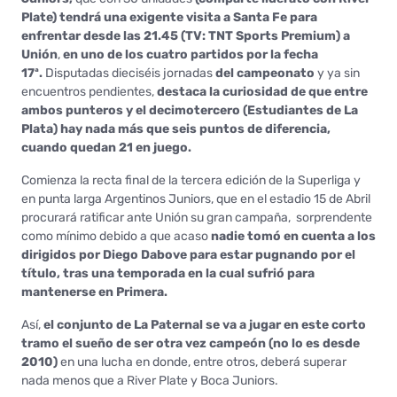
Plate) tendrá una exigente visita a Santa Fe para
enfrentar desde las 21.45 (TV: TNT Sports Premium) a
Unión
,
en uno de los cuatro partidos por la fecha
17ª.
Disputadas dieciséis jornadas
del campeonato
y ya sin
encuentros pendientes,
destaca la curiosidad de que entre
ambos punteros y el decimotercero (Estudiantes de La
Plata) hay nada más que seis puntos de diferencia,
cuando quedan 21 en juego.
Comienza la recta final de la tercera edición de la Superliga y
en punta larga Argentinos Juniors, que en el estadio 15 de Abril
procurará ratificar ante Unión su gran campaña, sorprendente
como mínimo debido a que acaso
nadie tomó en cuenta a los
dirigidos por Diego Dabove para estar pugnando por el
título, tras una temporada en la cual sufrió para
mantenerse en Primera.
Así,
el conjunto de La Paternal se va a jugar en este corto
tramo el sueño de ser otra vez campeón (no lo es desde
2010)
en una lucha en donde, entre otros, deberá superar
nada menos que a River Plate y Boca Juniors.