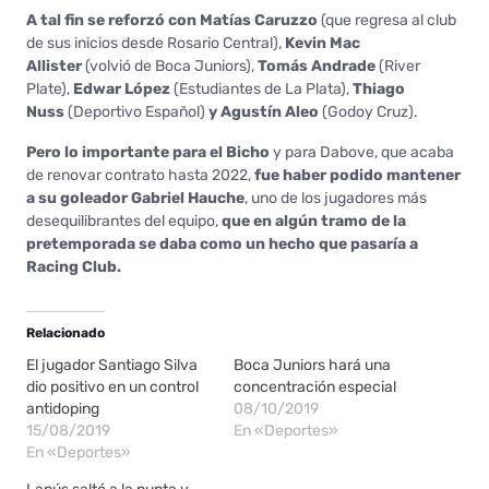
A tal fin se reforzó con Matías Caruzzo
(que regresa al club
de sus inicios desde Rosario Central),
Kevin Mac
Allister
(volvió de Boca Juniors),
Tomás Andrade
(River
Plate),
Edwar López
(Estudiantes de La Plata),
Thiago
Nuss
(Deportivo Español)
y
Agustín Aleo
(Godoy Cruz).
Pero lo importante para el Bicho
y para Dabove, que acaba
de renovar contrato hasta 2022,
fue haber podido mantener
a su goleador Gabriel Hauche
, uno de los jugadores más
desequilibrantes del equipo,
que en algún tramo de la
pretemporada se daba como un hecho que pasaría a
Racing Club.
Relacionado
El jugador Santiago Silva
Boca Juniors hará una
dio positivo en un control
concentración especial
antidoping
08/10/2019
15/08/2019
En «Deportes»
En «Deportes»