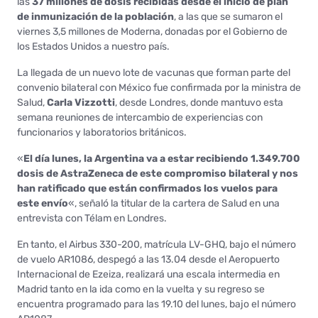
las
37 millones de dosis recibidas desde el inicio de plan
de inmunización de la población
, a las que se sumaron el
viernes 3,5 millones de Moderna, donadas por el Gobierno de
los Estados Unidos a nuestro país.
La llegada de un nuevo lote de vacunas que forman parte del
convenio bilateral con México fue confirmada por la ministra de
Salud,
Carla Vizzotti
, desde Londres, donde mantuvo esta
semana reuniones de intercambio de experiencias con
funcionarios y laboratorios británicos.
«
El día lunes, la Argentina va a estar recibiendo 1.349.700
dosis de AstraZeneca de este compromiso bilateral y nos
han ratificado que están confirmados los vuelos para
este envío
«, señaló la titular de la cartera de Salud en una
entrevista con Télam en Londres.
En tanto, el Airbus 330-200, matrícula LV-GHQ, bajo el número
de vuelo AR1086, despegó a las 13.04 desde el Aeropuerto
Internacional de Ezeiza, realizará una escala intermedia en
Madrid tanto en la ida como en la vuelta y su regreso se
encuentra programado para las 19.10 del lunes, bajo el número