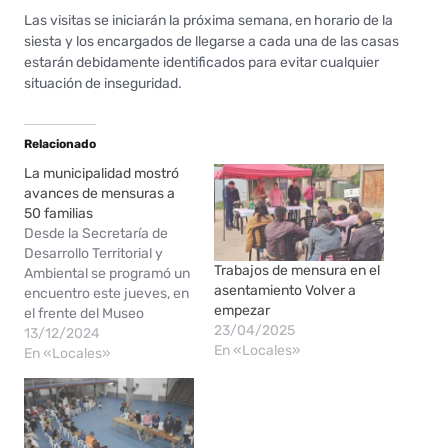
Las visitas se iniciarán la próxima semana, en horario de la
siesta y los encargados de llegarse a cada una de las casas
estarán debidamente identificados para evitar cualquier
situación de inseguridad.
Relacionado
La municipalidad mostró
avances de mensuras a
50 familias
Desde la Secretaría de
Desarrollo Territorial y
Trabajos de mensura en el
Ambiental se programó un
asentamiento Volver a
encuentro este jueves, en
empezar
el frente del Museo
23/04/2025
Augusto Schulz. En ese
13/12/2024
En «Locales»
lugar se convocaron para
En «Locales»
mostrar los planos de
mensura que ya han sido
presentados ante los
distintos organismos