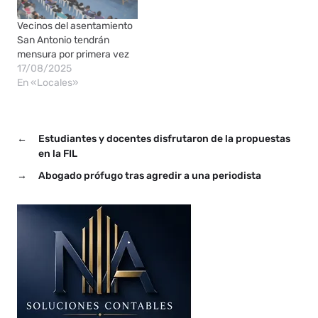
provinciales. Esto implica
un avance significativo
Vecinos del asentamiento
para personas que…
San Antonio tendrán
mensura por primera vez
17/08/2025
En «Locales»
←
Estudiantes y docentes disfrutaron de la propuestas
en la FIL
→
Abogado prófugo tras agredir a una periodista