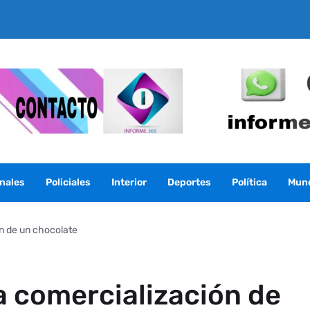
nales
Policiales
Interior
Deportes
Política
Mun
ón de un chocolate
a comercialización de