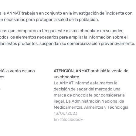
 la ANMAT trabajan en conjunto en la investigación del incidente con
n necesarias para proteger la salud de la población.
gicas que compraron o tengan este mismo chocolate en su poder,
dos los elementos necesarios para ampliar la información sobre el
dan estos productos, suspendan su comercialización preventivamente.
ió la venta de una
ATENCIÓN, ANMAT prohibió la venta de
res
un chocolate
La ANMAT informó este martes la
»
decisión de sacar del mercado una
marca de chocolate por considerarla
ilegal. La Administración Nacional de
Medicamentos, Alimentos y Tecnología
Médica (ANMAT) anunció la prohibición
13/06/2023
de venta y consumo de una marca de
En «Sociedad»
chocolate por descubrir que se trababa
de un producto ilegal. La medida…