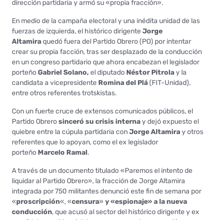
dirección partidaria y armó su «propia fracción».
En medio de la campaña electoral y una inédita unidad de las
fuerzas de izquierda, el histórico dirigente
Jorge
Altamira
quedó fuera del Partido Obrero (PO) por intentar
crear su propia facción, tras ser desplazado de la conducción
en un congreso partidario que ahora encabezan el legislador
porteño
Gabriel Solano,
el diputado
Néstor Pitrola
y la
candidata a vicepresidente
Romina del Plá
(FIT-Unidad),
entre otros referentes trotskistas.
Con un fuerte cruce de extensos comunicados públicos, el
Partido Obrero
sinceró su crisis interna
y dejó expuesto el
quiebre entre la cúpula partidaria con
Jorge Altamira
y otros
referentes que lo apoyan, como el ex legislador
porteño
Marcelo Ramal
.
A través de un documento titulado «Paremos el intento de
liquidar al Partido Obrero», la fracción de Jorge Altamira
integrada por 750 militantes denunció este fin de semana por
«
proscripción
«, «
censura
»
y «espionaje» a la nueva
conducción
, que acusó al sector del histórico dirigente y ex