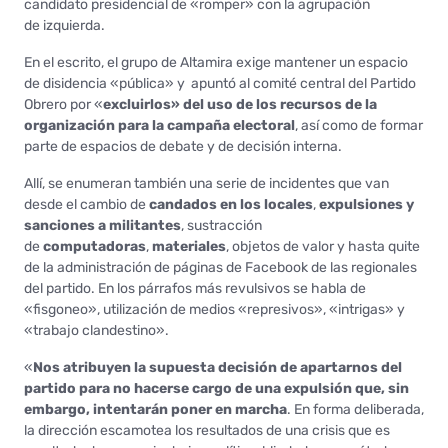
candidato presidencial de «romper» con la agrupación
de izquierda.
En el escrito, el grupo de Altamira exige mantener un espacio
de disidencia «pública» y apuntó al comité central del Partido
Obrero por «
excluirlos» del uso de los recursos de la
organización para la campaña electoral
, así como de formar
parte de espacios de debate y de decisión interna.
Allí, se enumeran también una serie de incidentes que van
desde el cambio de
candados en los locales
,
expulsiones y
sanciones a militantes
, sustracción
de
computadoras
,
materiales
, objetos de valor y hasta quite
de la administración de páginas de Facebook de las regionales
del partido. En los párrafos más revulsivos se habla de
«fisgoneo», utilización de medios «represivos», «intrigas» y
«trabajo clandestino».
«
Nos atribuyen la supuesta decisión de apartarnos del
partido para no hacerse cargo de una expulsión
que, sin
embargo, intentarán poner en marcha
. En forma deliberada,
la dirección escamotea los resultados de una crisis que es