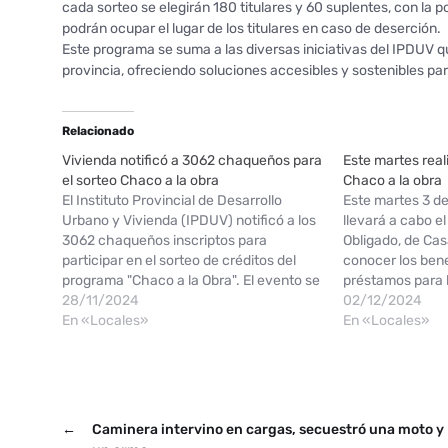
cada sorteo se elegirán 180 titulares y 60 suplentes, con la 
podrán ocupar el lugar de los titulares en caso de deserción.
Este programa se suma a las diversas iniciativas del IPDUV 
provincia, ofreciendo soluciones accesibles y sostenibles pa
Relacionado
Vivienda notificó a 3062 chaqueños para
Este martes real
el sorteo Chaco a la obra
Chaco a la obra
El Instituto Provincial de Desarrollo
Este martes 3 de 
Urbano y Vivienda (IPDUV) notificó a los
llevará a cabo el
3062 chaqueños inscriptos para
Obligado, de Cas
participar en el sorteo de créditos del
conocer los bene
programa "Chaco a la Obra". El evento se
préstamos para l
llevará a cabo el martes 3 de diciembre a
28/11/2024
de casas particu
02/12/2024
las 11 Hs. en el Salón Obligado de Casa
En «Locales»
personas se regi
En «Locales»
de…
del sorteo organ
←
Caminera intervino en cargas, secuestró una moto y