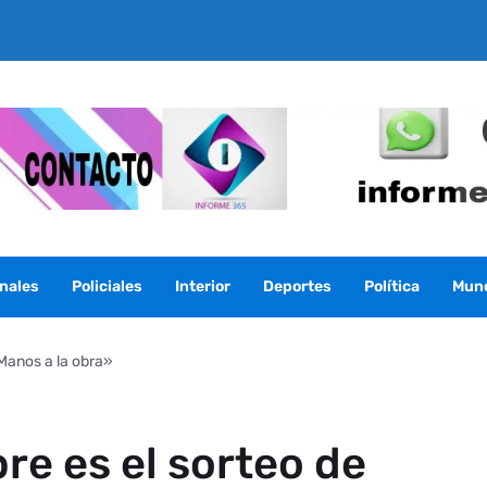
nales
Policiales
Interior
Deportes
Política
Mun
«Manos a la obra»
re es el sorteo de