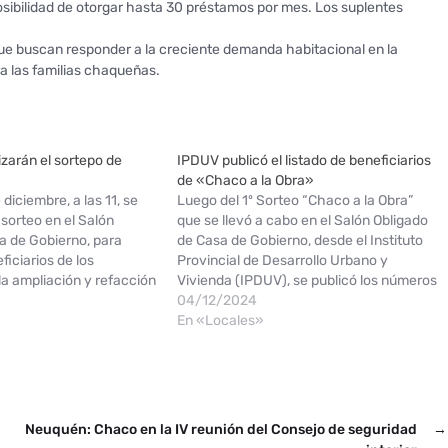
posibilidad de otorgar hasta 30 préstamos por mes. Los suplentes
que buscan responder a la creciente demanda habitacional en la
ra las familias chaqueñas.
izarán el sortepo de
IPDUV publicó el listado de beneficiarios
de «Chaco a la Obra»
diciembre, a las 11, se
Luego del 1º Sorteo “Chaco a la Obra”
 sorteo en el Salón
que se llevó a cabo en el Salón Obligado
a de Gobierno, para
de Casa de Gobierno, desde el Instituto
ficiarios de los
Provincial de Desarrollo Urbano y
a ampliación y refacción
Vivienda (IPDUV), se publicó los números
lares. Un total de 3062
de los 180 titulares y los 60 suplentes
04/12/2024
straron para participar
que fueron favorecidos para acceder al
En «Locales»
izado por…
crédito…
Neuquén: Chaco en la IV reunión del Consejo de seguridad
→