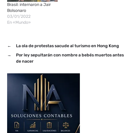
cuando llegaba
Brasil: internaron a Jair
caminando…
Bolsonaro
03/01/2022
En «Mundo»
←
La ola de protestas sacude al turismo en Hong Kong
→
Por ley sepultarán con nombre a bebés muertos antes
de nacer