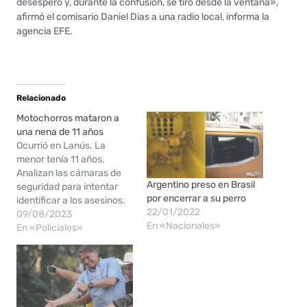
desespero y, durante la confusión, se tiró desde la ventana»,
afirmó el comisario Daniel Dias a una radio local, informa la
agencia EFE.
Relacionado
Motochorros mataron a
una nena de 11 años
Ocurrió en Lanús. La
menor tenía 11 años.
Analizan las cámaras de
Argentino preso en Brasil
seguridad para intentar
por encerrar a su perro
identificar a los asesinos.
22/01/2022
Una niña de 11 años murió
09/08/2023
En «Nacionales»
hoy de un paro
En «Policiales»
cardiorrespiratorio luego
de ser víctima de un asalto
cometido por motochorros
que la golpearon para
robarle sus pertenencias