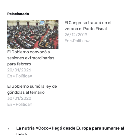
Relacionado
El Congreso tratará en el
verano el Pacto Fiscal
26/12/2019
En «Política»
El Gobierno convocó a
sesiones extraordinarias
para febrero
20/01/2026
En «Política»
El Gobierno sumó la ley de
góndolas al temario
30/01/2020
En «Política»
←
La nutria «Coco» llegó desde Europa para sumarse al
Iberá