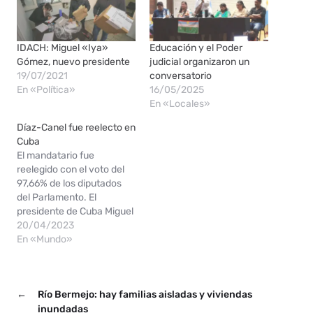
IDACH: Miguel «Iya»
Educación y el Poder
Gómez, nuevo presidente
judicial organizaron un
19/07/2021
conversatorio
En «Política»
16/05/2025
En «Locales»
Díaz-Canel fue reelecto en
Cuba
El mandatario fue
reelegido con el voto del
97,66% de los diputados
del Parlamento. El
presidente de Cuba Miguel
Díaz-Canel fue
20/04/2023
reelegido este miércoles
En «Mundo»
sin sorpresas para un
segundo y último mandato
de cinco años, con el voto
←
Río Bermejo: hay familias aisladas y viviendas
del 97,66% de los
diputados del Parlamento,
inundadas