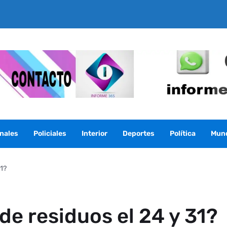
nales
Policiales
Interior
Deportes
Política
Mun
31?
de residuos el 24 y 31?