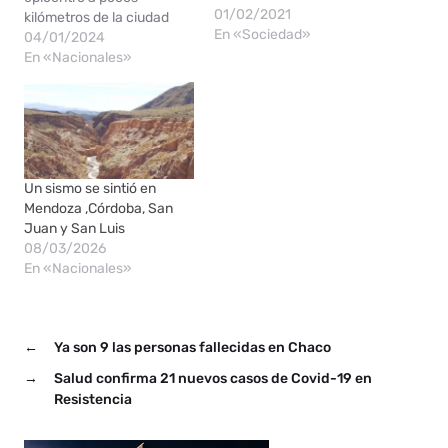
01/02/2021
kilómetros de la ciudad
En «Sociedad»
mendocina de San Martín.
04/01/2024
Un sismo de magnitud 3.9
En «Nacionales»
en la escala de Richter se
registró durante la
madrugada en la provincia
de Mendoza. El temblor
llegó a sentirse en San
Juan tras varios
Un sismo se sintió en
movimientos telúricos que
Mendoza ,Córdoba, San
tuvieron lugar en…
Juan y San Luis
08/03/2026
En «Nacionales»
←
Ya son 9 las personas fallecidas en Chaco
→
Salud confirma 21 nuevos casos de Covid-19 en
Resistencia