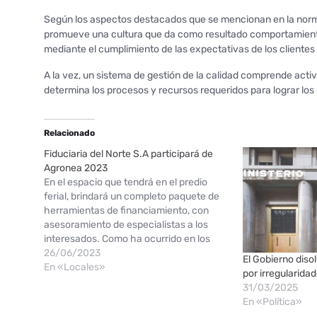
Según los aspectos destacados que se mencionan en la norma 
promueve una cultura que da como resultado comportamientos
mediante el cumplimiento de las expectativas de los clientes 
A la vez, un sistema de gestión de la calidad comprende activ
determina los procesos y recursos requeridos para lograr los
Relacionado
Fiduciaria del Norte S.A participará de
Agronea 2023
En el espacio que tendrá en el predio
ferial, brindará un completo paquete de
herramientas de financiamiento, con
asesoramiento de especialistas a los
interesados. Como ha ocurrido en los
últimos años, Fiduciaria del Norte S.A
26/06/2023
El Gobierno disol
participará en la nueva edición de
En «Locales»
por irregularida
Agronea 2023, una de las muestras más
31/03/2025
importantes del…
En «Política»