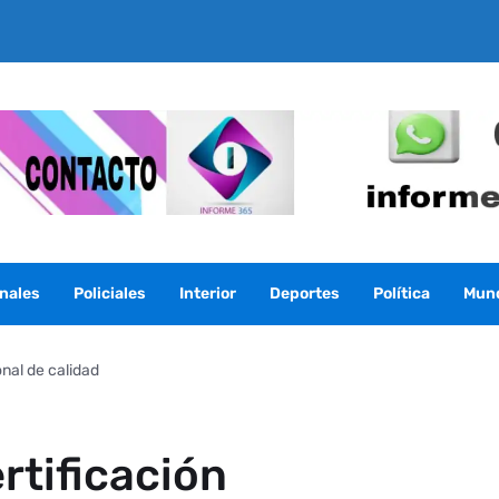
nales
Policiales
Interior
Deportes
Política
Mun
onal de calidad
ertificación