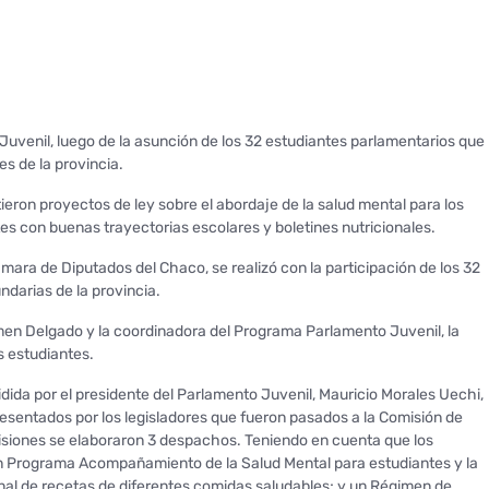
o Juvenil, luego de la asunción de los 32 estudiantes parlamentarios que
s de la provincia.
eron proyectos de ley sobre el abordaje de la salud mental para los
es con buenas trayectorias escolares y boletines nutricionales.
mara de Diputados del Chaco, se realizó con la participación de los 32
darias de la provincia.
en Delgado y la coordinadora del Programa Parlamento Juvenil, la
s estudiantes.
idida por el presidente del Parlamento Juvenil, Mauricio Morales Uechi,
esentados por los legisladores que fueron pasados a la Comisión de
omisiones se elaboraron 3 despachos. Teniendo en cuenta que los
n Programa Acompañamiento de la Salud Mental para estudiantes y la
anal de recetas de diferentes comidas saludables; y un Régimen de