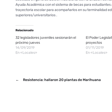
Ayuda Académica con el sistema de becas para estudiantes a
trayectoria escolar para acompañarlos en su terminalidad ed
superiores/universitarios .
Relacionado
32 legisladores juveniles sesionarán el
El Poder Legislat
próximo jueves
proyectos
14/09/2019
01/11/2019
En «Locales»
En «Locales»
←
Resistencia: hallaron 20 plantas de Marihuana