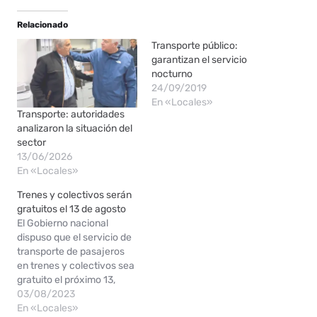
Relacionado
Transporte público:
garantizan el servicio
nocturno
24/09/2019
En «Locales»
Transporte: autoridades
analizaron la situación del
sector
13/06/2026
En «Locales»
Trenes y colectivos serán
gratuitos el 13 de agosto
El Gobierno nacional
dispuso que el servicio de
transporte de pasajeros
en trenes y colectivos sea
gratuito el próximo 13,
cuando se celebren las
03/08/2023
primarias abiertas,
En «Locales»