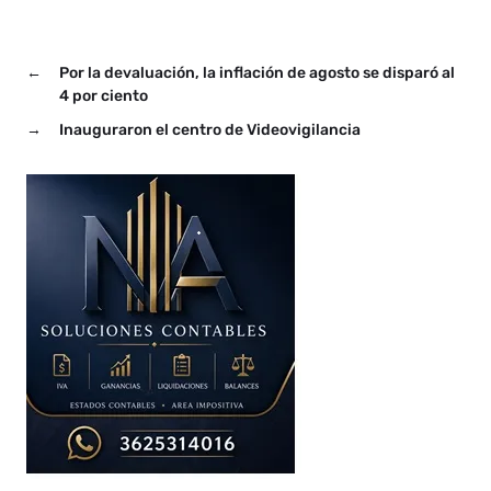
simultáneas y obligatorias
(PASO) y también el 22 de
octubre, día de las
←
Por la devaluación, la inflación de agosto se disparó al
elecciones generales,
según se publicó hoy en el
4 por ciento
Boletín Oficial. …
→
Inauguraron el centro de Videovigilancia