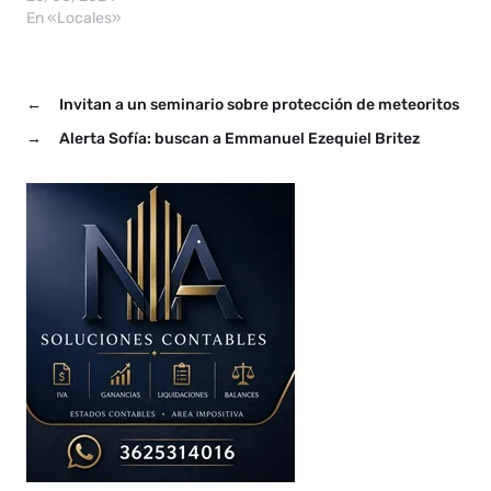
en conjunto entre el
En «Locales»
cuerpo de inspectores de
la comuna, justicia de
faltas ambiental,
←
Invitan a un seminario sobre protección de meteoritos
Administración Provincial
del Agua (APA) y efectivos
→
Alerta Sofía: buscan a Emmanuel Ezequiel Britez
de seguridad de la policía…