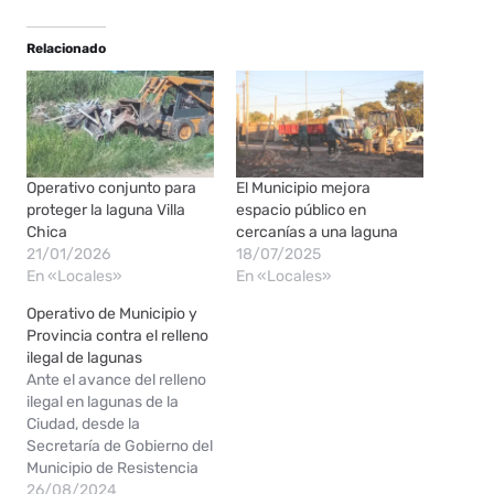
Relacionado
Operativo conjunto para
El Municipio mejora
proteger la laguna Villa
espacio público en
Chica
cercanías a una laguna
21/01/2026
18/07/2025
En «Locales»
En «Locales»
Operativo de Municipio y
Provincia contra el relleno
ilegal de lagunas
Ante el avance del relleno
ilegal en lagunas de la
Ciudad, desde la
Secretaría de Gobierno del
Municipio de Resistencia
se coordinó un operativo
26/08/2024