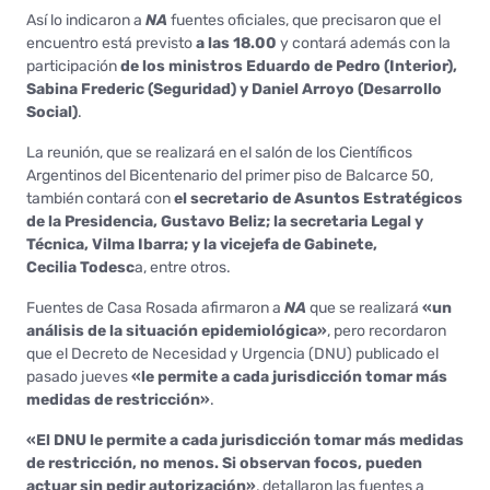
Así lo indicaron a
NA
fuentes oficiales, que precisaron que el
encuentro está previsto
a las 18.00
y contará además con la
participación
de los ministros Eduardo de Pedro (Interior),
Sabina Frederic (Seguridad) y Daniel Arroyo (Desarrollo
Social)
.
La reunión, que se realizará en el salón de los Científicos
Argentinos del Bicentenario del primer piso de Balcarce 50,
también contará con
el secretario de Asuntos Estratégicos
de la Presidencia, Gustavo Beliz; la secretaria Legal y
Técnica, Vilma Ibarra; y la vicejefa de Gabinete,
Cecilia
Todesc
a, entre otros.
Fuentes de Casa Rosada afirmaron a
NA
que se realizará
«un
análisis de la situación epidemiológica»
, pero recordaron
que el Decreto de Necesidad y Urgencia (DNU) publicado el
pasado jueves
«le permite a cada jurisdicción tomar más
medidas de restricción»
.
«El DNU le permite a cada jurisdicción tomar más medidas
de restricción, no menos. Si observan focos, pueden
actuar sin pedir autorización»
, detallaron las fuentes a