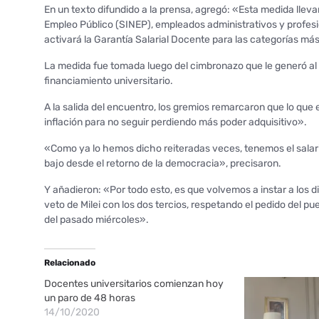
En un texto difundido a la prensa, agregó: «Esta medida llevar
Empleo Público (SINEP), empleados administrativos y profesio
activará la Garantía Salarial Docente para las categorías m
La medida fue tomada luego del cimbronazo que le generó al G
financiamiento universitario.
A la salida del encuentro, los gremios remarcaron que lo que e
inflación para no seguir perdiendo más poder adquisitivo».
«Como ya lo hemos dicho reiteradas veces, tenemos el salari
bajo desde el retorno de la democracia», precisaron.
Y añadieron: «Por todo esto, es que volvemos a instar a los d
veto de Milei con los dos tercios, respetando el pedido del p
del pasado miércoles».
Relacionado
Docentes universitarios comienzan hoy
un paro de 48 horas
14/10/2020