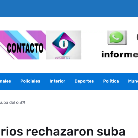
nales
Policiales
Interior
Deportes
Política
Mun
suba del 6,8%
arios rechazaron suba