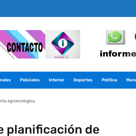
nales
Policiales
Interior
Deportes
Política
Mun
erta agroecologica
 planificación de