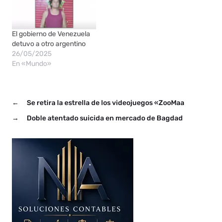
que circulaba un video en
el que un joven abusaba
de sus hijos.
Inmediatamente
El gobierno de Venezuela
comenzaron una…
detuvo a otro argentino
26/05/2025
En «Mundo»
←
Se retira la estrella de los videojuegos «ZooMaa
→
Doble atentado suicida en mercado de Bagdad