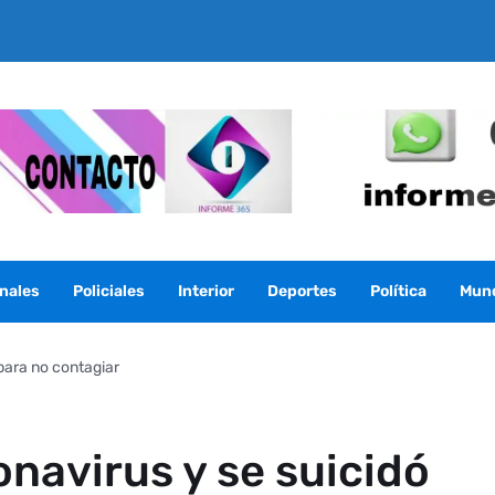
nales
Policiales
Interior
Deportes
Política
Mun
para no contagiar
onavirus y se suicidó