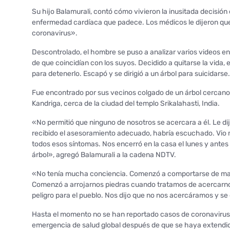
Su hijo Balamurali, contó cómo vivieron la inusitada decisión
enfermedad cardíaca que padece. Los médicos le dijeron que
coronavirus».
Descontrolado, el hombre se puso a analizar varios videos en
de que coincidían con los suyos. Decidido a quitarse la vida, 
para detenerlo. Escapó y se dirigió a un árbol para suicidarse.
Fue encontrado por sus vecinos colgado de un árbol cercano
Kandriga, cerca de la ciudad del templo Srikalahasti, India.
«No permitió que ninguno de nosotros se acercara a él. Le dij
recibido el asesoramiento adecuado, habría escuchado. Vio m
todos esos síntomas. Nos encerró en la casa el lunes y ante
árbol», agregó Balamurali a la cadena NDTV.
«No tenía mucha conciencia. Comenzó a comportarse de maner
Comenzó a arrojarnos piedras cuando tratamos de acercarnos 
peligro para el pueblo. Nos dijo que no nos acercáramos y s
Hasta el momento no se han reportado casos de coronaviru
emergencia de salud global después de que se haya extendid