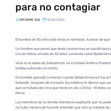
para no contagiar
INFORME 365
14/02/2020
El hombre de 50 años sólo tenía un resfriado. A pesar de que su
Un hombre que pensó que tenía coronavirus ​se suicidó para p
circulo íntimo, el Indio de 50 años, conocido como Balakris
Vivía en la aldea de Srikalahasti, en el estado Andhra Pradesh 
estaba sufriendo un resfrío.
El increíble episodio comenzó cuando Balakrishnayya fue al 
tratando. Después de revisarlo, los médicos le dijeron que u
que se trataba del virus que tiene en vilo a China. «Estaba c
Mirror.
Los miembros de su familia intentaron explicarle que no pad
no hubo manera de hacerle entender que sólo se trataba de s