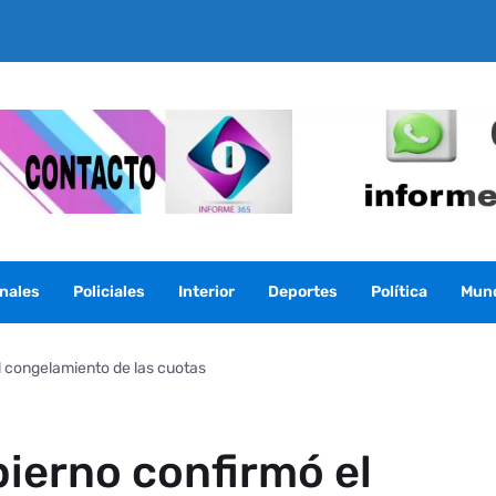
nales
Policiales
Interior
Deportes
Política
Mun
l congelamiento de las cuotas
bierno confirmó el