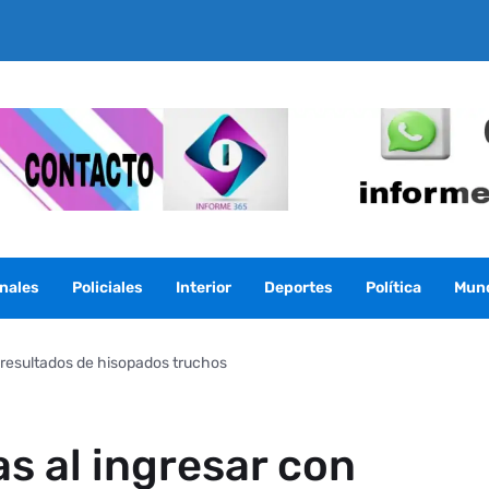
nales
Policiales
Interior
Deportes
Política
Mun
n resultados de hisopados truchos
s al ingresar con