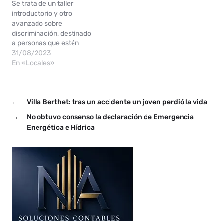
Se trata de un taller
introductorio y otro
avanzado sobre
discriminación, destinado
a personas que estén
interesadas en
31/08/2023
introducirse a la
En «Locales»
perspectiva de derechos
humanos y no
discriminación. El Instituto
←
Villa Berthet: tras un accidente un joven perdió la vida
Nacional contra la
Discriminación, la
→
No obtuvo consenso la declaración de Emergencia
Xenofobia y el
Energética e Hídrica
Racismo (INADI) abre una
nueva inscripción a los
cursos del programa de
formación, de…