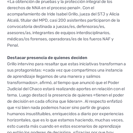
«La obtención de pruebas y la protección integral de los
derechos de NNA en el proceso penal». Con el
acompañamiento de Iride Isabel Grillo, jueza del STJ y Alicia
Alcalá, titular del MPD, casi 200 asistentes participaron de la
convocatoria destinada a juezas/es, defensoras/es,
asesores/as, integrantes de equipos interdisciplinarios,
médicas/os forenses, operadoras/es de los fueros NAF y
Penal.
Destacar presencia de quienes deciden
Grillo intervino para resaltar que estas iniciativas transforman a
sus protagonistas: «cada vez que compartimos una instancia
de aprendizaje llegamos de una manera y salimos
transformados», afirmó, al tiempo que anunció que el Poder
Judicial del Chaco estará realizando aportes en relación con el
tema. Luego destacó la presencia de quienes «tienen el poder
de decisión en cada oficina que lideran». Al respecto enfatizó
que «si bien nada podemos hacer sino partir de grupos
humanos insustituibles, enriquecidos a diario por experiencias
horizontales, que es lo que estamos haciendo, muchas veces,
esto cuesta más cuando en estos escenarios de aprendizaje
no están los poderes de decisión». «Gracias por que hoy