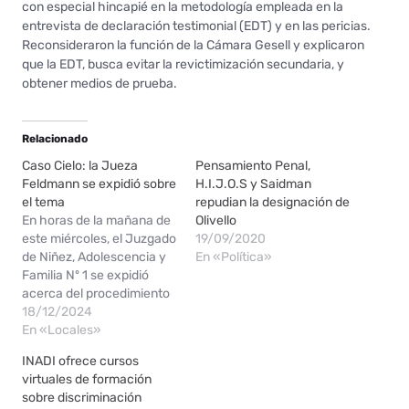
con especial hincapié en la metodología empleada en la
entrevista de declaración testimonial (EDT) y en las pericias.
Reconsideraron la función de la Cámara Gesell y explicaron
que la EDT, busca evitar la revictimización secundaria, y
obtener medios de prueba.
Relacionado
Caso Cielo: la Jueza
Pensamiento Penal,
Feldmann se expidió sobre
H.I.J.O.S y Saidman
el tema
repudian la designación de
En horas de la mañana de
Olivello
este miércoles, el Juzgado
19/09/2020
de Niñez, Adolescencia y
En «Política»
Familia Nº 1 se expidió
acerca del procedimiento
que se tornó viral este
18/12/2024
martes. En las imágenes,
En «Locales»
se puede ver cómo una
INADI ofrece cursos
nena de seis años fue
virtuales de formación
“arrancada” de su madre
sobre discriminación
para ser enviada con sus…