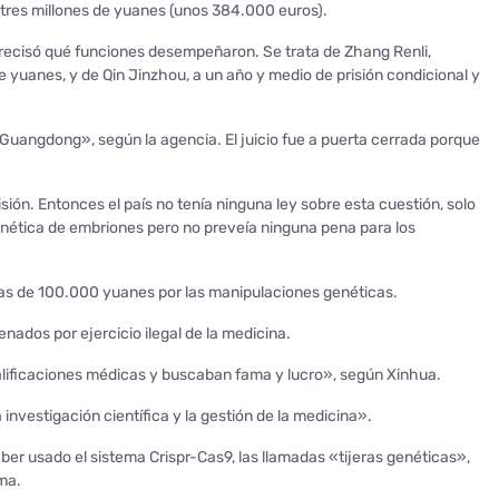
tres millones de yuanes (unos 384.000 euros).
recisó qué funciones desempeñaron. Se trata de Zhang Renli,
e yuanes, y de Qin Jinzhou, a un año y medio de prisión condicional y
 Guangdong», según la agencia. El juicio fue a puerta cerrada porque
sión. Entonces el país no tenía ninguna ley sobre esta cuestión, solo
nética de embriones pero no preveía ninguna pena para los
as de 100.000 yuanes por las manipulaciones genéticas.
nados por ejercicio ilegal de la medicina.
calificaciones médicas y buscaban fama y lucro», según Xinhua.
nvestigación científica y la gestión de la medicina».
ber usado el sistema Crispr-Cas9, las llamadas «tijeras genéticas»,
oma.