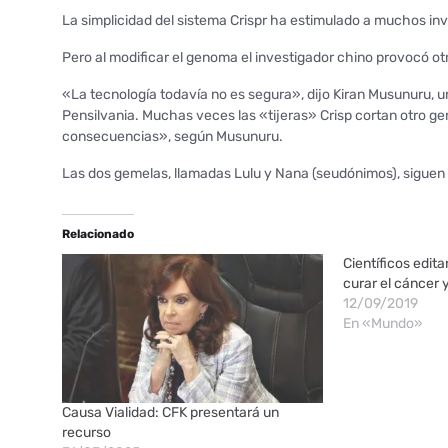
La simplicidad del sistema Crispr ha estimulado a muchos in
Pero al modificar el genoma el investigador chino provocó o
«La tecnología todavía no es segura», dijo Kiran Musunuru, 
Pensilvania. Muchas veces las «tijeras» Crisp cortan otro gen q
consecuencias», según Musunuru.
Las dos gemelas, llamadas Lulu y Nana (seudónimos), sigue
Relacionado
Científicos edit
curar el cáncer y
12/09/2019
En «Mundo»
Causa Vialidad: CFK presentará un
recurso