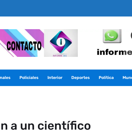
nales
Policiales
Interior
Deportes
Política
Mun
n a un científico